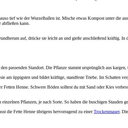
auso tief wie der Wurzelballen ist. Mische etwas Kompost unter die a
r abfließen kann.
e rundherum auf, drücke sie leicht an und gieße anschließend kräftig. In
e den passenden Standort. Die Pflanze stammt ursprünglich aus kargen,
e am üppigsten und bildet kräftige, standfeste Triebe. Im Schatten verg
er Fetten Henne. Schwere Böden solltest du mit Sand oder Kies verbess
einzelnen Pflanzen, je nach Sorte. So haben die buschigen Stauden gen
asst die Fette Henne übrigens hervorragend zu einer
Trockenmauer
. Di