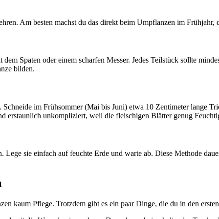
ehren. Am besten machst du das direkt beim Umpflanzen im Frühjahr, d
 dem Spaten oder einem scharfen Messer. Jedes Teilstück sollte minde
anze bilden.
. Schneide im Frühsommer (Mai bis Juni) etwa 10 Zentimeter lange Trie
 erstaunlich unkompliziert, weil die fleischigen Blätter genug Feuchti
n. Lege sie einfach auf feuchte Erde und warte ab. Diese Methode dauer
n
n kaum Pflege. Trotzdem gibt es ein paar Dinge, die du in den ersten