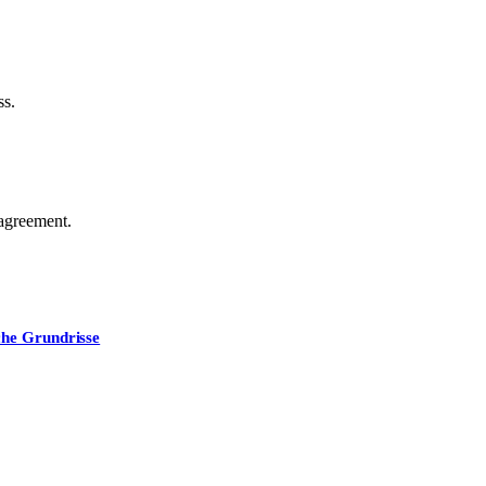
ss.
agreement.
che Grundrisse