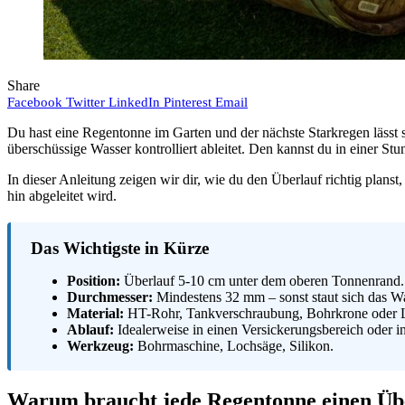
Share
Facebook
Twitter
LinkedIn
Pinterest
Email
Du hast eine Regentonne im Garten und der nächste Starkregen lässt 
überschüssige Wasser kontrolliert ableitet. Den kannst du in einer St
In dieser Anleitung zeigen wir dir, wie du den Überlauf richtig plans
hin abgeleitet wird.
Das Wichtigste in Kürze
Position:
Überlauf 5-10 cm unter dem oberen Tonnenrand.
Durchmesser:
Mindestens 32 mm – sonst staut sich das Wa
Material:
HT-Rohr, Tankverschraubung, Bohrkrone oder 
Ablauf:
Idealerweise in einen Versickerungsbereich oder i
Werkzeug:
Bohrmaschine, Lochsäge, Silikon.
Warum braucht jede Regentonne einen Üb