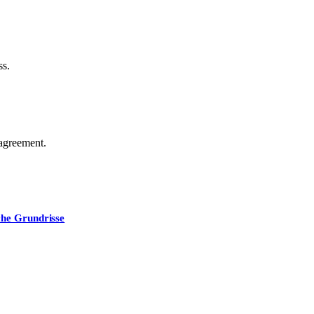
ss.
agreement.
che Grundrisse