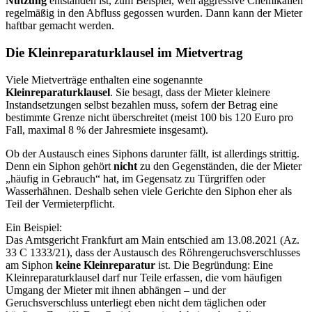
Nutzung
entstanden ist, zum Beispiel, weil aggressive Chemikalien
regelmäßig in den Abfluss gegossen wurden. Dann kann der Mieter
haftbar gemacht werden.
Die Kleinreparaturklausel im Mietvertrag
Viele Mietverträge enthalten eine sogenannte
Kleinreparaturklausel
. Sie besagt, dass der Mieter kleinere
Instandsetzungen selbst bezahlen muss, sofern der Betrag eine
bestimmte Grenze nicht überschreitet (meist 100 bis 120 Euro pro
Fall, maximal 8 % der Jahresmiete insgesamt).
Ob der Austausch eines Siphons darunter fällt, ist allerdings strittig.
Denn ein Siphon gehört
nicht
zu den Gegenständen, die der Mieter
„häufig in Gebrauch“ hat, im Gegensatz zu Türgriffen oder
Wasserhähnen. Deshalb sehen viele Gerichte den Siphon eher als
Teil der Vermieterpflicht.
Ein Beispiel:
Das Amtsgericht Frankfurt am Main entschied am 13.08.2021 (Az.
33 C 1333/21), dass der Austausch des Röhrengeruchsverschlusses
am Siphon
keine Kleinreparatur
ist. Die Begründung: Eine
Kleinreparaturklausel darf nur Teile erfassen, die vom häufigen
Umgang der Mieter mit ihnen abhängen – und der
Geruchsverschluss unterliegt eben nicht dem täglichen oder