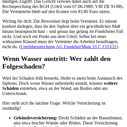
häufigen Zugriff. Das Gericht verwies dabei auch auf die
Rechtsprechung des BGH (Urteil vom 07.06.1989, VIII ZR 91/88).
Die Vermieterin blieb auf den Kosten von 83,80 Euro sitzen.
Wichtig für dich: Die Beweislast liegt beim Vermieter. Er müsste
konkret darlegen, dass du den Siphon über ein gewöhnliches Maß
hinaus beansprucht hast – und genau das gelang im Frankfurter Fall
nicht. Und noch ein Punkt aus dem Urteil: Selbst bei einer
wirksamen Klausel muss der Vermieter die Arbeiten beauftragen,
nicht du. (
Urteilsbesprechung AG Frankfurt/Main 33 C 1333/21
)
Wenn Wasser austritt: Wer zahlt den
Folgeschaden?
Wird der Schaden früh bemerkt, bleibt es meist beim Austausch des
Siphons. Doch wenn Wasser unbemerkt austritt, können
weitere
Schäden
entstehen, etwa an der Wand, am Boden oder am
Unterschrank.
Hier stellt sich die nächste Frage: Welche Versicherung ist
zuständig?
Gebäudeversicherung:
Deckt Schäden an der Bausubstanz,
also etwa feuchte Wände oder Böden. Diese Versicherung