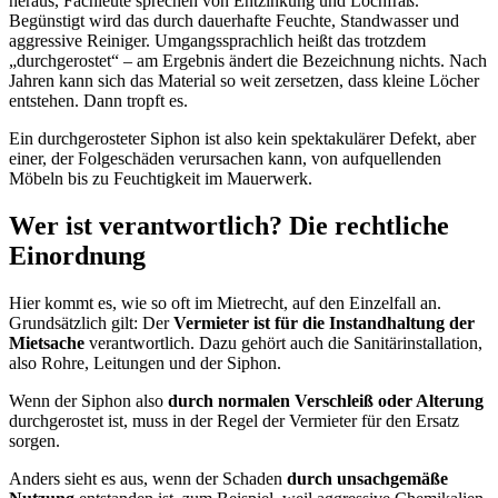
heraus, Fachleute sprechen von Entzinkung und Lochfraß.
Begünstigt wird das durch dauerhafte Feuchte, Standwasser und
aggressive Reiniger. Umgangssprachlich heißt das trotzdem
„durchgerostet“ – am Ergebnis ändert die Bezeichnung nichts. Nach
Jahren kann sich das Material so weit zersetzen, dass kleine Löcher
entstehen. Dann tropft es.
Ein durchgerosteter Siphon ist also kein spektakulärer Defekt, aber
einer, der Folgeschäden verursachen kann, von aufquellenden
Möbeln bis zu Feuchtigkeit im Mauerwerk.
Wer ist verantwortlich? Die rechtliche
Einordnung
Hier kommt es, wie so oft im Mietrecht, auf den Einzelfall an.
Grundsätzlich gilt: Der
Vermieter ist für die Instandhaltung der
Mietsache
verantwortlich. Dazu gehört auch die Sanitärinstallation,
also Rohre, Leitungen und der Siphon.
Wenn der Siphon also
durch normalen Verschleiß oder Alterung
durchgerostet ist, muss in der Regel der Vermieter für den Ersatz
sorgen.
Anders sieht es aus, wenn der Schaden
durch unsachgemäße