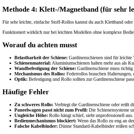
Methode 4: Klett-/Magnetband (für sehr le
Für sehr leichte, einfache Stoff-Rollos kannst du auch Klettband od
Funktioniert wirklich nur bei leichten Modellen ohne komplexe Bedi
Worauf du achten musst
Belastbarkeit der Schiene:
Gardinenschienen sind für leichte 
Schienenmaterial:
Aluminiumschienen halten mehr aus als Kun
Wandbefestigung der Schiene:
Gardinenschiene muss richtig 
Mechanismus des Rollos:
Federrollos brauchen Halterungen, d
Optik:
Befestigung und Rollo sollten zur Gardinenschiene pas
Häufige Fehler
Zu schweres Rollo:
Verbiegt die Gardinenschiene oder reißt d
Paneelwagen passt nicht zum Profil:
Die Schienensysteme un
Ungleiche Höhe:
Rollo hängt schief, sieht unprofessionell aus.
Bedienmechanismus blockiert:
Wenn das Rollo zu eng an der
Falsche Kabelbinder:
Dünne Standard-Kabelbinder reißen schne