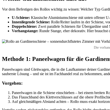
Vor dem Befestigen des Rollos wichtig zu wissen: Welcher Typ Gard
U-Schiene:
Klassische Aluminiumschiene mit unten offener U-F
Innenliegende Schiene:
Rolle/Reiter laufen in der Schiene, v
Doppelschiene:
Zwei parallele Schienen für Übergardine und S
Vorhangstange:
Runde Stange, eher dekorativ. Hier brauchst 
Die vorhand
Methode 1: Paneelwagen für die Gardinen
Paneelwagen sind Gleitwagen, die in die Laufkammer deiner Gardinens
sauberste Lösung – und sie ist im Fachhandel real zu bekommen, ande
Vorgehen:
Paneelwagen in die Schiene einschieben – bei einem breiten Rol
Das Flauschband des Klettverschlusses auf die obere Profilschi
Auf gleichmäßigen Abstand achten – Rollo muss exakt horizon
Vorteile: sauber, rückstandslos entfernbar, das Rollo bleibt abnehmb