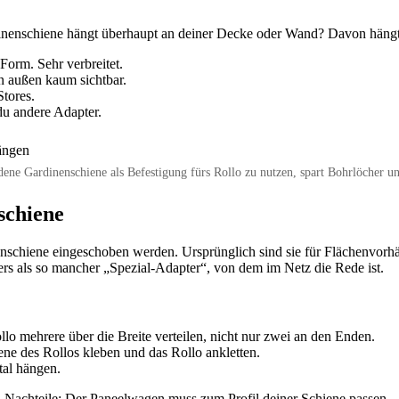
inenschiene hängt überhaupt an deiner Decke oder Wand? Davon hängt
orm. Sehr verbreitet.
on außen kaum sichtbar.
tores.
du andere Adapter.
ene Gardinenschiene als Befestigung fürs Rollo zu nutzen, spart Bohrlöcher 
schiene
chiene eingeschoben werden. Ursprünglich sind sie für Flächenvorhänge
rs als so mancher „Spezial-Adapter“, von dem im Netz die Rede ist.
lo mehrere über die Breite verteilen, nicht nur zwei an den Enden.
ene des Rollos kleben und das Rollo ankletten.
tal hängen.
ar. Nachteile: Der Paneelwagen muss zum Profil deiner Schiene passen – 