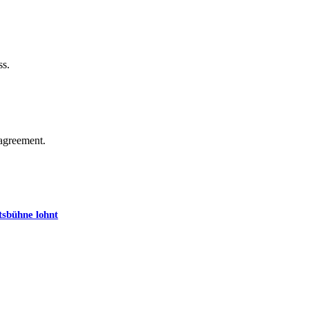
ss.
agreement.
tsbühne lohnt