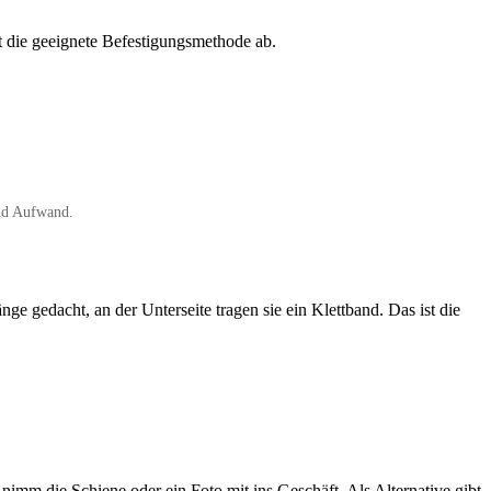
 die geeignete Befestigungsmethode ab.
und Aufwand.
 gedacht, an der Unterseite tragen sie ein Klettband. Das ist die
nimm die Schiene oder ein Foto mit ins Geschäft. Als Alternative gibt