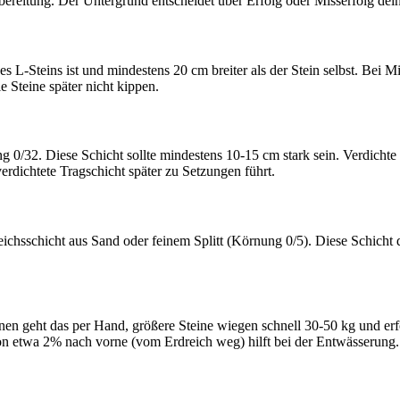
reitung. Der Untergrund entscheidet über Erfolg oder Misserfolg dein
es L-Steins ist und mindestens 20 cm breiter als der Stein selbst. Bei
ie Steine später nicht kippen.
g 0/32. Diese Schicht sollte mindestens 10-15 cm stark sein. Verdichte
verdichtete Tragschicht später zu Setzungen führt.
ichsschicht aus Sand oder feinem Splitt (Körnung 0/5). Diese Schicht 
einen geht das per Hand, größere Steine wiegen schnell 30-50 kg und er
on etwa 2% nach vorne (vom Erdreich weg) hilft bei der Entwässerung.