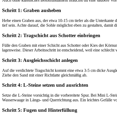
Auch ohne klassisches Betonfundament brauchst du eine saubere Vorbe
Schritt 1: Graben ausheben
Hebe einen Graben aus, der etwa 10-15 cm tiefer als die Unterkante d
tief sein. Achte darauf, die Sohle möglichst eben zu gestalten, damit d
Schritt 2: Tragschicht aus Schotter einbringen
Fülle den Graben mit einer Schicht aus Schotter oder Kies der Körnun
lagenweise. Dieser Arbeitsschritt ist entscheidend, weil eine schlecht 
Schritt 3: Ausgleichsschicht anlegen
Auf die verdichtete Tragschicht kommt eine etwa 3-5 cm dicke Ausgle
Ziehe den Sand mit einer Richtlatte gleichmäßig ab.
Schritt 4: L-Steine setzen und ausrichten
Setze die L-Steine vorsichtig in die vorbereitete Spur. Bei Mini L-St
Wasserwaage in Längs- und Querrichtung aus. Ein leichtes Gefälle v
Schritt 5: Fugen und Hinterfüllung