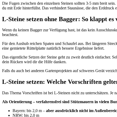
Die Fugen zwischen den einzelnen Steinen sollten 3-5 mm breit sein. 
du mit Erde hinterfüllst. Das verhindert Staunässe, die den Erddruck
L-Steine setzen ohne Bagger: So klappt es
Wenn du keinen Bagger zur Verfügung hast, ist das kein Ausschlusskr
beachtest.
Für den Aushub reichen Spaten und Schaufel aus. Bei längeren Strec
eine gemietete Rüttelplatte natürlich bessere Ergebnisse liefert.
Das eigentliche Setzen der Steine geht zu zweit deutlich einfacher. S
dein Rücken wird dir die Hilfe danken.
Falls du auch bei anderen Gartenprojekten auf schweres Gerät verzic
L-Steine setzen: Welche Vorschriften gelt
Das Thema Vorschriften ist bei L-Steinen nicht zu unterschätzen. Je
Als Orientierung – verfahrensfrei sind Stützmauern in vielen B
Bayern: bis 2,0 m –
aber ausdrücklich nicht im Außenberei
NRW: bis 2,0 m