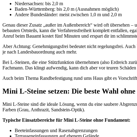
Niedersachsen: bis 2,0 m
Baden-Württemberg: bis 2,0 m (Ausnahmen möglich)
Andere Bundesländer: meist zwischen 1,0 m und 2,0 m
Genau dieser Zusatz „außer im Außenbereich“ wird oft übersehen – u
bebauten Ortsteils, kann die Verfahrensfreiheit komplett entfallen, e
Anruf beim Bauamt kostet fünf Minuten und erspart dir im schlimmst
Aber Achtung: Genehmigungsfrei bedeutet nicht regelungsfrei. Auch 
je nach Landesbauordnung auch mehr.
Bei L-Steinen, die eine Stützfunktion übernehmen (also Erdreich zurü
Fachmann. Das klingt aufwendig, kann dich aber vor teuren Schäden
Auch beim Thema Randbefestigung rund ums Haus gibt es Vorschrifte
Mini L-Steine setzen: Die beste Wahl ohn
Mini L-Steine sind die ideale Lösung, wenn du eine saubere Abgrenz
Farben (Grau, Anthrazit, Sandstein-Optik).
Typische Einsatzbereiche für Mini L-Steine ohne Fundament:
Beeteinfassungen und Rasenabgrenzungen
Terrasseneinfassungen auf ebenem Gelände