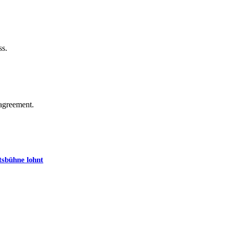
ss.
agreement.
tsbühne lohnt