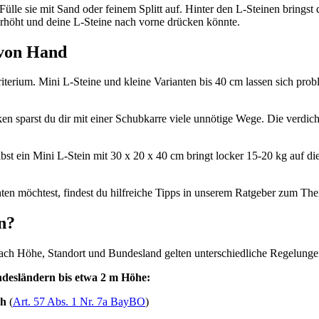
Fülle sie mit Sand oder feinem Splitt auf. Hinter den L-Steinen brings
 erhöht und deine L-Steine nach vorne drücken könnte.
 von Hand
iterium. Mini L-Steine und kleine Varianten bis 40 cm lassen sich pro
ken sparst du dir mit einer Schubkarre viele unnötige Wege. Die verdi
elbst ein Mini L-Stein mit 30 x 20 x 40 cm bringt locker 15-20 kg auf d
hten möchtest, findest du hilfreiche Tipps in unserem Ratgeber zum T
en?
 nach Höhe, Standort und Bundesland gelten unterschiedliche Regelunge
undesländern bis etwa 2 m Höhe:
ch
(
Art. 57 Abs. 1 Nr. 7a BayBO
)