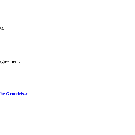
ss.
agreement.
che Grundrisse