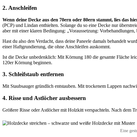
2. Anschleifen
Wenn deine Decke aus den 70ern oder 80ern stammt, lies das hier
(PCP) und Lindan enthielten. Solange du so eine Decke nur überstreich
aber mit einer klaren Bedingung: „Voraussetzung: Vorbehandlungen, bei
Hast du also den Verdacht, dass deine Paneele damals behandelt wurden
einer Haftgrundierung, die ohne Anschleifen auskommt.
Ist die Decke unbedenklich: Mit Körnung 180 die gesamte Fläche leich
120er Körnung beginnen.
3. Schleifstaub entfernen
Mit Staubsauger gründlich entstauben. Mit trockenem Lappen nachwisc
4. Risse und Astlöcher ausbessern
Größere Risse oder Astlöcher mit Holzkitt verspachteln. Nach dem Tro
Eine gest