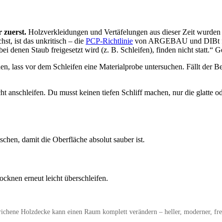
 zuerst.
Holzverkleidungen und Vertäfelungen aus dieser Zeit wurden g
st, ist das unkritisch – die
PCP-Richtlinie
von ARGEBAU und DIBt führ
 denen Staub freigesetzt wird (z. B. Schleifen), finden nicht statt.“ 
, lass vor dem Schleifen eine Materialprobe untersuchen. Fällt der Befu
t anschleifen. Du musst keinen tiefen Schliff machen, nur die glatte od
hen, damit die Oberfläche absolut sauber ist.
cknen erneut leicht überschleifen.
richene Holzdecke kann einen Raum komplett verändern – heller, moderner, fre