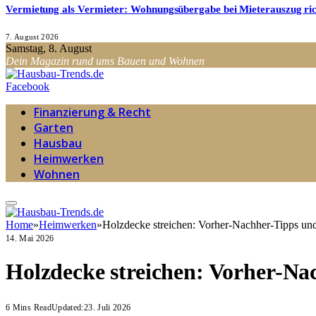
Vermietung als Vermieter: Wohnungsübergabe bei Mieterauszug ri
7. August 2026
Samstag, 8. August
Dein Magazin rund ums Bauen und Wohnen
Facebook
Finanzierung & Recht
Garten
Hausbau
Heimwerken
Wohnen
Home
»
Heimwerken
»
Holzdecke streichen: Vorher-Nachher-Tipps un
14. Mai 2026
Holzdecke streichen: Vorher-Na
6 Mins Read
Updated:
23. Juli 2026