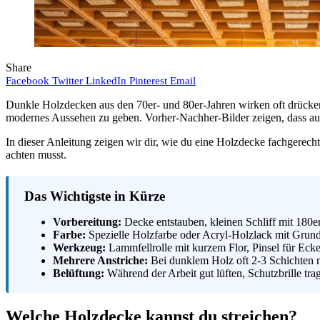
Share
Facebook
Twitter
LinkedIn
Pinterest
Email
Dunkle Holzdecken aus den 70er- und 80er-Jahren wirken oft drücken
modernes Aussehen zu geben. Vorher-Nachher-Bilder zeigen, dass a
In dieser Anleitung zeigen wir dir, wie du eine Holzdecke fachgerech
achten musst.
Das Wichtigste in Kürze
Vorbereitung:
Decke entstauben, kleinen Schliff mit 180e
Farbe:
Spezielle Holzfarbe oder Acryl-Holzlack mit Grund
Werkzeug:
Lammfellrolle mit kurzem Flor, Pinsel für Eck
Mehrere Anstriche:
Bei dunklem Holz oft 2-3 Schichten n
Belüftung:
Während der Arbeit gut lüften, Schutzbrille tra
Welche Holzdecke kannst du streichen?