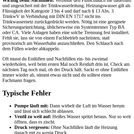
Wichtig beim Nachfüllen:
Verbinde den Füllschlauch nie dauerhaft
und ungesichert mit der Trinkwasserleitung. Heizungswasser gilt als
Flüssigkeit der Kategorie 3 bis 4 und darf nach § 13 Abs. 3
TrinkwV in Verbindung mit DIN EN 1717 nicht ins
Trinkwassernetz zurückgedrückt werden. Nötig ist eine geeignete
Sicherungseinrichtung, üblicherweise ein Systemtrenner Typ BA
oder CA. Viele Anlagen haben eine solche Trennung fest installiert.
Fehlt sie, lass sie von einem Fachbetrieb nachrüsten, statt
provisorisch am Wasserhahn anzuschließen. Den Schlauch nach
dem Füllen wieder abkuppeln.
Oft musst du Entlüften und Nachfüllen ein- bis zweimal
wiederholen, weil beim ersten Mal noch Restluft drin ist. Check am
nächsten Tag noch mal, ob der Druck hält. Sackt er ohne Entlüften
immer wieder ab, stimmt etwas nicht und du solltest einen
Fachmann fragen.
Typische Fehler
Pumpe läuft mit:
Dann wirbelt die Luft im Wasser herum
und lässt sich schlecht ablassen.
Ventil zu weit auf:
Heißes Wasser spritzt heraus. Nur so weit
öffnen, dass es zischt.
Druck vergessen:
Ohne Nachfüllen läuft die Heizung
danach mit zu wenig Druck.