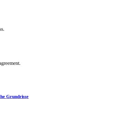
ss.
agreement.
che Grundrisse