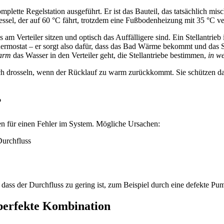
omplette Regelstation ausgeführt. Er ist das Bauteil, das tatsächlich mi
essel, der auf 60 °C fährt, trotzdem eine Fußbodenheizung mit 35 °C v
ls am Verteiler sitzen und optisch das Auffälligere sind. Ein Stellantrieb
ermostat – er sorgt also dafür, dass das Bad Wärme bekommt und das Sc
arm
das Wasser in den Verteiler geht, die Stellantriebe bestimmen,
in w
sch drosseln, wenn der Rücklauf zu warm zurückkommt. Sie schützen d
?
en für einen Fehler im System. Mögliche Ursachen:
Durchfluss
dass der Durchfluss zu gering ist, zum Beispiel durch eine defekte Pu
erfekte Kombination