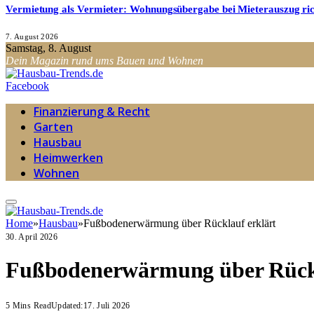
Vermietung als Vermieter: Wohnungsübergabe bei Mieterauszug ri
7. August 2026
Samstag, 8. August
Dein Magazin rund ums Bauen und Wohnen
Facebook
Finanzierung & Recht
Garten
Hausbau
Heimwerken
Wohnen
Home
»
Hausbau
»
Fußbodenerwärmung über Rücklauf erklärt
30. April 2026
Fußbodenerwärmung über Rückl
5 Mins Read
Updated:
17. Juli 2026