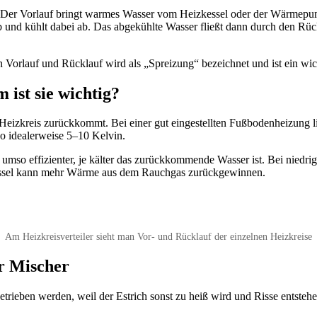
p. Der Vorlauf bringt warmes Wasser vom Heizkessel oder der Wärmepu
und kühlt dabei ab. Das abgekühlte Wasser fließt dann durch den Rück
n Vorlauf und Rücklauf wird als „Spreizung“ bezeichnet und ist ein wich
ist sie wichtig?
Heizkreis zurückkommt. Bei einer gut eingestellten Fußbodenheizung l
o idealerweise 5–10 Kelvin.
mso effizienter, je kälter das zurückkommende Wasser ist. Bei nied
kessel kann mehr Wärme aus dem Rauchgas zurückgewinnen.
Am Heizkreisverteiler sieht man Vor- und Rücklauf der einzelnen Heizkreise
r Mischer
trieben werden, weil der Estrich sonst zu heiß wird und Risse entste