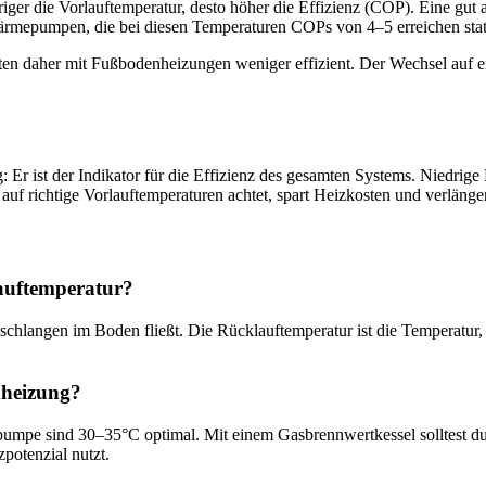
riger die Vorlauftemperatur, desto höher die Effizienz (COP). Eine
ärmepumpen, die bei diesen Temperaturen COPs von 4–5 erreichen stat
ten daher mit Fußbodenheizungen weniger effizient. Der Wechsel auf 
g: Er ist der Indikator für die Effizienz des gesamten Systems. Niedr
 auf richtige Vorlauftemperaturen achtet, spart Heizkosten und verläng
lauftemperatur?
zschlangen im Boden fließt. Die Rücklauftemperatur ist die Temperatur,
nheizung?
pe sind 30–35°C optimal. Mit einem Gasbrennwertkessel solltest du di
potenzial nutzt.