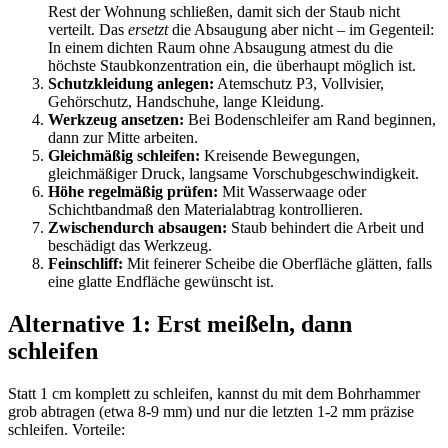
Rest der Wohnung schließen, damit sich der Staub nicht
verteilt. Das
ersetzt
die Absaugung aber nicht – im Gegenteil:
In einem dichten Raum ohne Absaugung atmest du die
höchste Staubkonzentration ein, die überhaupt möglich ist.
Schutzkleidung anlegen:
Atemschutz P3, Vollvisier,
Gehörschutz, Handschuhe, lange Kleidung.
Werkzeug ansetzen:
Bei Bodenschleifer am Rand beginnen,
dann zur Mitte arbeiten.
Gleichmäßig schleifen:
Kreisende Bewegungen,
gleichmäßiger Druck, langsame Vorschubgeschwindigkeit.
Höhe regelmäßig prüfen:
Mit Wasserwaage oder
Schichtbandmaß den Materialabtrag kontrollieren.
Zwischendurch absaugen:
Staub behindert die Arbeit und
beschädigt das Werkzeug.
Feinschliff:
Mit feinerer Scheibe die Oberfläche glätten, falls
eine glatte Endfläche gewünscht ist.
Alternative 1: Erst meißeln, dann
schleifen
Statt 1 cm komplett zu schleifen, kannst du mit dem Bohrhammer
grob abtragen (etwa 8-9 mm) und nur die letzten 1-2 mm präzise
schleifen. Vorteile: