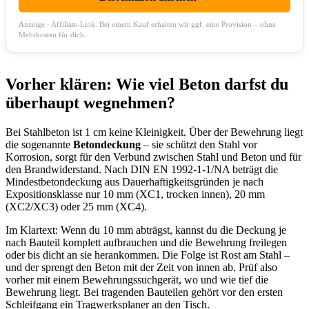
Anzeige · Affiliate-Link. Bei einem Kauf erhalten wir ggf. eine Provision – ohne
Mehrkosten für dich.
Vorher klären: Wie viel Beton darfst du
überhaupt wegnehmen?
Bei Stahlbeton ist 1 cm keine Kleinigkeit. Über der Bewehrung liegt
die sogenannte
Betondeckung
– sie schützt den Stahl vor
Korrosion, sorgt für den Verbund zwischen Stahl und Beton und für
den Brandwiderstand. Nach DIN EN 1992-1-1/NA beträgt die
Mindestbetondeckung aus Dauerhaftigkeitsgründen je nach
Expositionsklasse nur 10 mm (XC1, trocken innen), 20 mm
(XC2/XC3) oder 25 mm (XC4).
Im Klartext: Wenn du 10 mm abträgst, kannst du die Deckung je
nach Bauteil komplett aufbrauchen und die Bewehrung freilegen
oder bis dicht an sie herankommen. Die Folge ist Rost am Stahl –
und der sprengt den Beton mit der Zeit von innen ab. Prüf also
vorher mit einem Bewehrungssuchgerät, wo und wie tief die
Bewehrung liegt. Bei tragenden Bauteilen gehört vor den ersten
Schleifgang ein Tragwerksplaner an den Tisch.