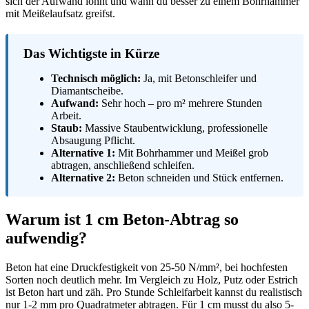
sich der Aufwand lohnt und wann du besser zu einem Bohrhammer
mit Meißelaufsatz greifst.
Das Wichtigste in Kürze
Technisch möglich:
Ja, mit Betonschleifer und
Diamantscheibe.
Aufwand:
Sehr hoch – pro m² mehrere Stunden
Arbeit.
Staub:
Massive Staubentwicklung, professionelle
Absaugung Pflicht.
Alternative 1:
Mit Bohrhammer und Meißel grob
abtragen, anschließend schleifen.
Alternative 2:
Beton schneiden und Stück entfernen.
Warum ist 1 cm Beton-Abtrag so
aufwendig?
Beton hat eine Druckfestigkeit von 25-50 N/mm², bei hochfesten
Sorten noch deutlich mehr. Im Vergleich zu Holz, Putz oder Estrich
ist Beton hart und zäh. Pro Stunde Schleifarbeit kannst du realistisch
nur 1-2 mm pro Quadratmeter abtragen. Für 1 cm musst du also 5-