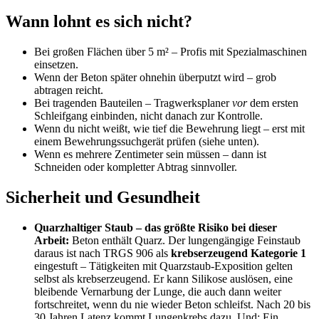
Wann lohnt es sich nicht?
Bei großen Flächen über 5 m² – Profis mit Spezialmaschinen
einsetzen.
Wenn der Beton später ohnehin überputzt wird – grob
abtragen reicht.
Bei tragenden Bauteilen – Tragwerksplaner
vor
dem ersten
Schleifgang einbinden, nicht danach zur Kontrolle.
Wenn du nicht weißt, wie tief die Bewehrung liegt – erst mit
einem Bewehrungssuchgerät prüfen (siehe unten).
Wenn es mehrere Zentimeter sein müssen – dann ist
Schneiden oder kompletter Abtrag sinnvoller.
Sicherheit und Gesundheit
Quarzhaltiger Staub – das größte Risiko bei dieser
Arbeit:
Beton enthält Quarz. Der lungengängige Feinstaub
daraus ist nach TRGS 906 als
krebserzeugend Kategorie 1
eingestuft – Tätigkeiten mit Quarzstaub-Exposition gelten
selbst als krebserzeugend. Er kann Silikose auslösen, eine
bleibende Vernarbung der Lunge, die auch dann weiter
fortschreitet, wenn du nie wieder Beton schleifst. Nach 20 bis
30 Jahren Latenz kommt Lungenkrebs dazu. Und: Ein